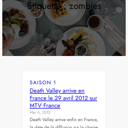
Étiquette :
zombies
SAISON 1
Death Valley arrive en
France le 29 avril 2012 sur
MTV France
Mar 6, 2012
Death Valley arrive enfin en France,
la date de la diffusion sur la chaine