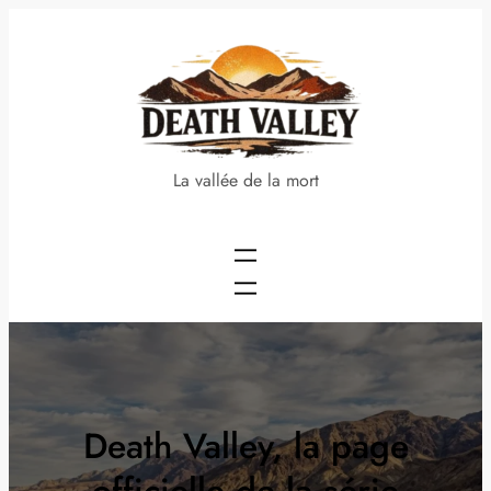
Aller
au
contenu
La vallée de la mort
Death Valley, la page
officielle de la série