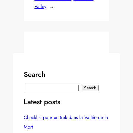
Valley
→
Search
S
Search
e
Latest posts
a
r
Checklist pour un trek dans la Vallée de la
c
Mort
h