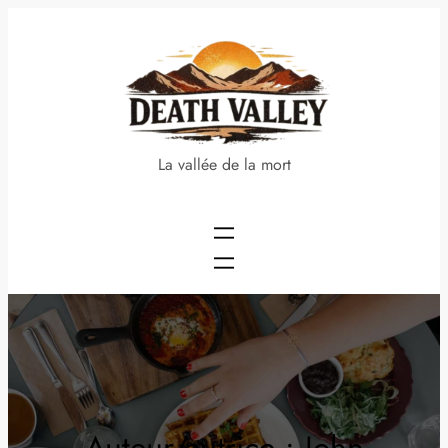
Aller
au
contenu
La vallée de la mort
Auteur/autrice :
John